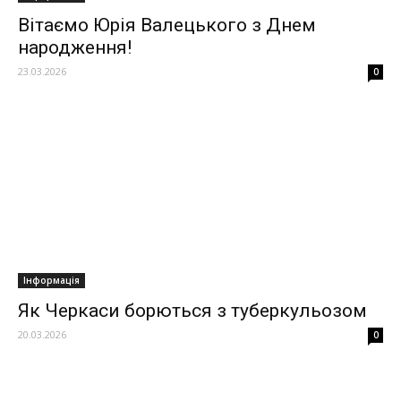
Вітаємо Юрія Валецького з Днем
народження!
23.03.2026
0
Інформація
Як Черкаси борються з туберкульозом
20.03.2026
0