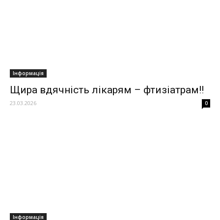
Інформація
Щира вдячність лікарям – фтизіатрам!!
23.03.2026
0
Інформація