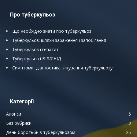
Про туберкульоз
Що необхідно знати про туберкульоз
Туберкульоз: шляхи зараження і запобігання
Туберкульоз і гепатит
Туберкульоз і ВІЛ/СНІД
Симптоми, діагностика, лікування туберкульозу
Категорії
Анонси
5
Без рубрики
3
День боротьби з туберкульозом
25