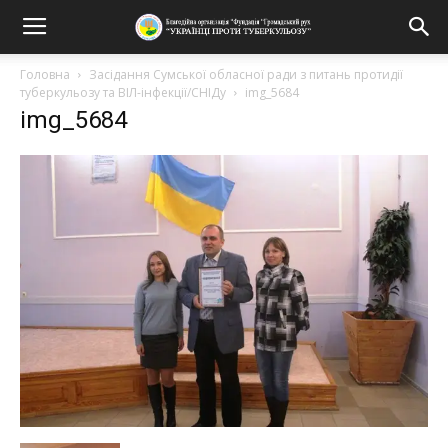
Головна
Засідання Сумської обласної ради з питань протидії
туберкульозу та ВІЛ-інфекції/СНІДу
img_5684
img_5684