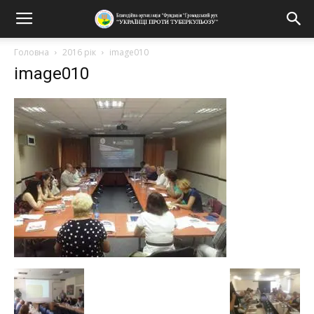
Головна
2016 рік
image010
image010