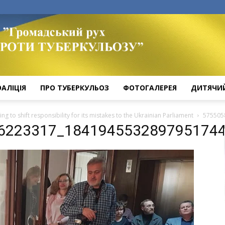
ОАЛІЦІЯ
ПРО ТУБЕРКУЛЬОЗ
ФОТОГАЛЕРЕЯ
ДИТЯЧИ
ing to shift responsibility for its mistakes to the Ukrainian Parliament
575505
6223317_184194553289795174