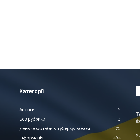
Категорії
Анонси
5
Т
Без рубрики
3
Ф
День боротьби з туберкульозом
25
м.
Інформація
494