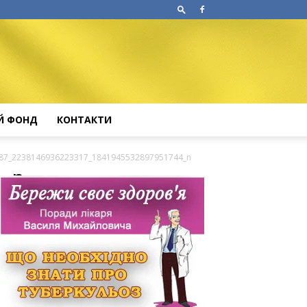
Й ФОНД
КОНТАКТИ
87_2238146936223317_1841945532897951744_n
4_n