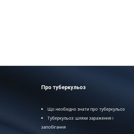
Про туберкульоз
Що необхідно знати про туберкульоз
Туберкульоз: шляхи зараження і
запобігання