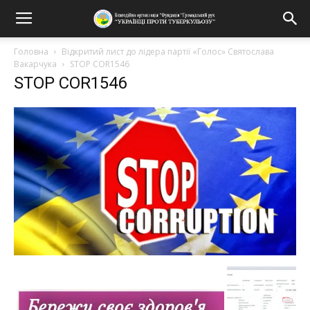
Головна
Відкритий лист до лідера партії «Голос» Святослава
Вакарчука
STOP COR1546
STOP COR1546