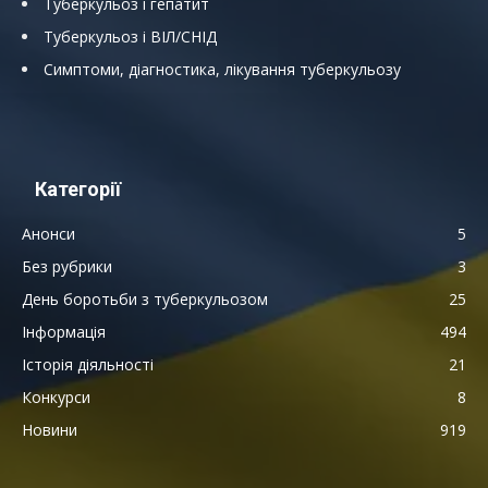
Туберкульоз і гепатит
Туберкульоз і ВІЛ/СНІД
Симптоми, діагностика, лікування туберкульозу
Категорії
Анонси
5
Без рубрики
3
День боротьби з туберкульозом
25
Інформація
494
Історія діяльності
21
Конкурси
8
Новини
919