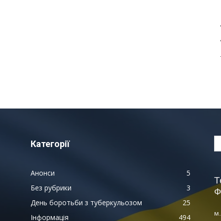
Категорії
Анонси
5
Т
Без рубрики
3
Ф
День боротьби з туберкульозом
25
м.
Інформація
494