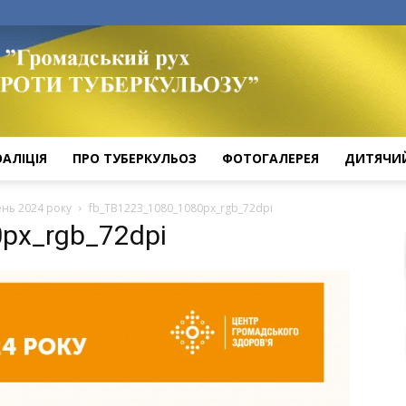
ОАЛІЦІЯ
ПРО ТУБЕРКУЛЬОЗ
ФОТОГАЛЕРЕЯ
ДИТЯЧИ
чень 2024 року
fb_TB1223_1080_1080px_rgb_72dpi
px_rgb_72dpi