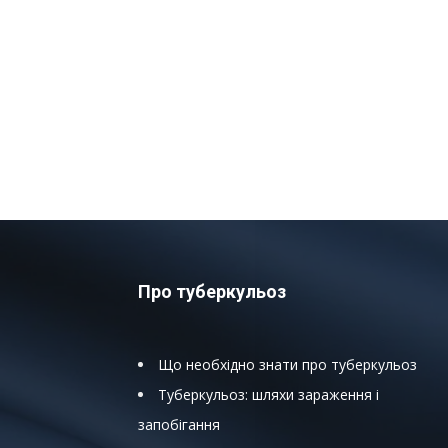
Про туберкульоз
Що необхідно знати про туберкульоз
Туберкульоз: шляхи зараження і
запобігання