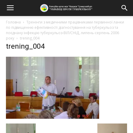
Головна
Тренінги з медичними працівниками первинної ланки
по підвищенню ефективності діагностування на туберкульоз та
поєднану інфекцію туберкульоз-ВІЛ/СНІД, липень-серпень 2006
року
trening_004
trening_004