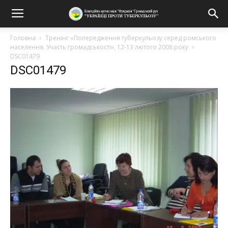
Головна
Тренінг «Попередження туберкульозу серед ромського
населення. Участь громадськості», 12-13 лютого 2008 року
DSC01479
DSC01479