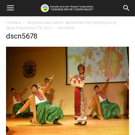
Головна
Збережи своє життя. Дитинство без туберкульозу –
День боротьби з ТБ 2012
dscn5678
dscn5678