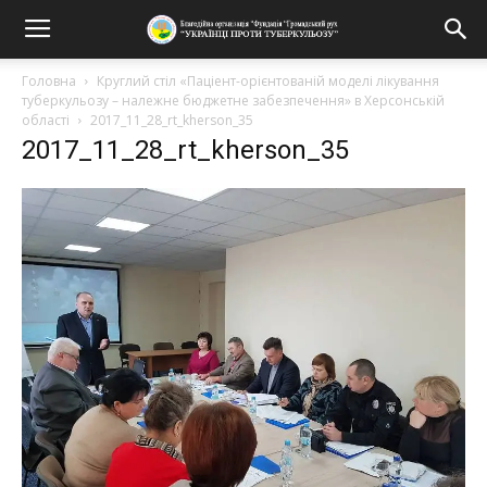
Головна
Круглий стіл «Паціент-орієнтованій моделі лікування
туберкульозу – належне бюджетне забезпечення» в Херсонській
області
2017_11_28_rt_kherson_35
2017_11_28_rt_kherson_35