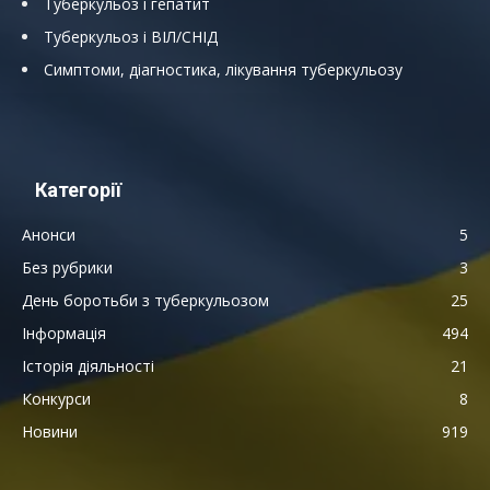
Туберкульоз і гепатит
Туберкульоз і ВІЛ/СНІД
Симптоми, діагностика, лікування туберкульозу
Категорії
Анонси
5
Без рубрики
3
День боротьби з туберкульозом
25
Інформація
494
Історія діяльності
21
Конкурси
8
Новини
919