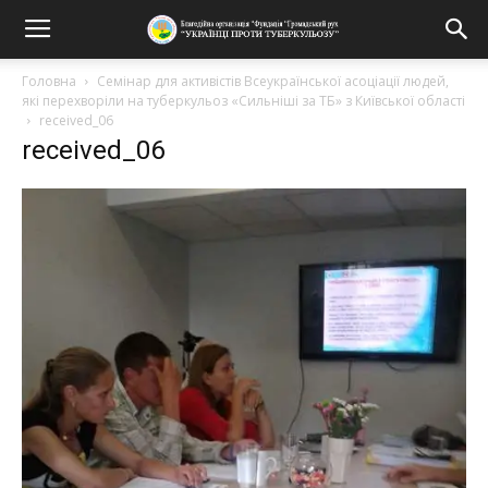
Головна
Семінар для активістів Всеукраїнської асоціації людей,
які перехворіли на туберкульоз «Сильніші за ТБ» з Київської області
received_06
received_06