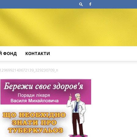
Й ФОНД
КОНТАКТИ
1296992143672139_329230709_n