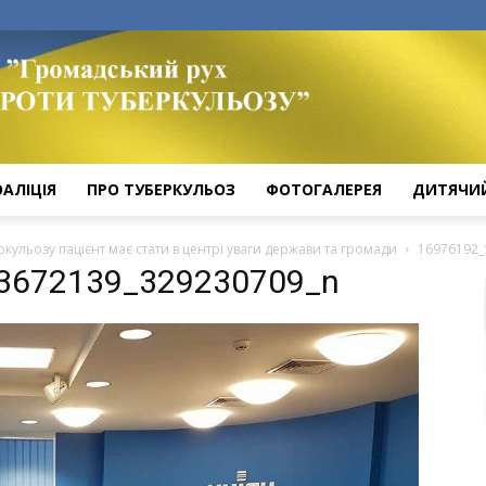
ОАЛІЦІЯ
ПРО ТУБЕРКУЛЬОЗ
ФОТОГАЛЕРЕЯ
ДИТЯЧИ
ркульозу пацієнт має стати в центрі уваги держави та громади
16976192_
3672139_329230709_n