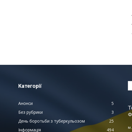
Категорії
Анонси
5
Т
Без рубрики
3
Ф
День боротьби з туберкульозом
25
м.
Інформація
494