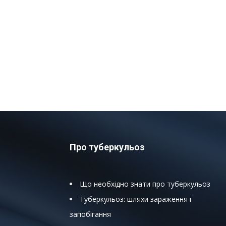
Про туберкульоз
Що необхідно знати про туберкульоз
Туберкульоз: шляхи зараження і
запобігання