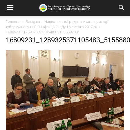
Головна
Засідання Національної ради з питань протидії
туберкульозу та ВІЛ-інфекції/СНІДу 16 лютого 2017 р.
16809231_1289325371105483_515588070_n
16809231_1289325371105483_515588