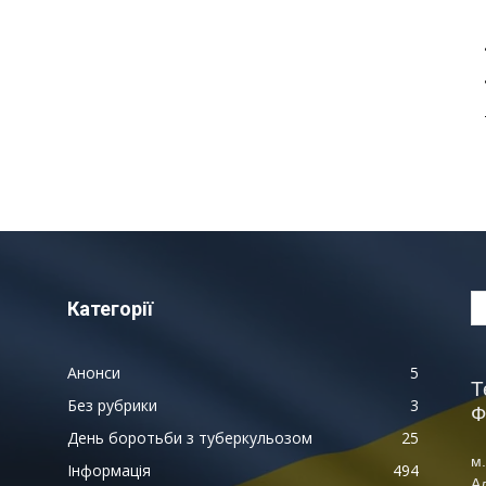
Категорії
Анонси
5
Т
Без рубрики
3
Ф
День боротьби з туберкульозом
25
м.
Інформація
494
А