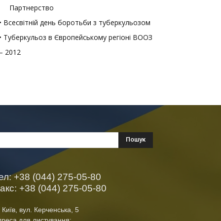
Партнерство
• Всесвітній день боротьби з туберкульозом
• Туберкульоз в Європейському регіоні ВООЗ
– 2012
ел: +38 (044) 275-05-80
акс: +38 (044) 275-05-80
 Київ, вул. Керченська, 5
дреса для листування: