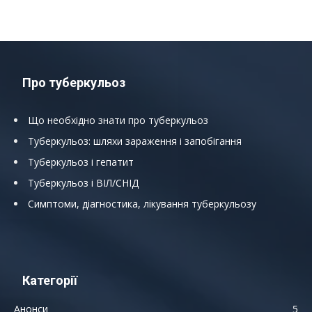
Про туберкульоз
Що необхідно знати про туберкульоз
Туберкульоз: шляхи зараження і запобігання
Туберкульоз і гепатит
Туберкульоз і ВІЛ/СНІД
Симптоми, діагностика, лікування туберкульозу
Категорії
Анонси
5