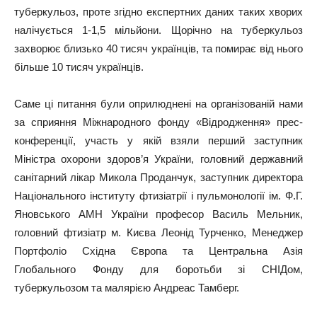
туберкульоз, проте згідно експертних даних таких хворих
налічується 1-1,5 мільйони. Щорічно на туберкульоз
захворює близько 40 тисяч українців, та помирає від нього
більше 10 тисяч українців.
Саме ці питання були оприлюднені на організованій нами
за сприяння Міжнародного фонду «Відродження» прес-
конференції, участь у якій взяли перший заступник
Міністра охорони здоров’я України, головний державний
санітарний лікар Микола Проданчук, заступник директора
Національного інституту фтизіатрії і пульмонології ім. Ф.Г.
Яновського АМН України професор Василь Мельник,
головний фтизіатр м. Києва Леонід Турченко, Менеджер
Портфоліо Східна Європа та Центральна Азія
Глобального Фонду для боротьби зі СНІДом,
туберкульозом та малярією Андреас Тамберг.