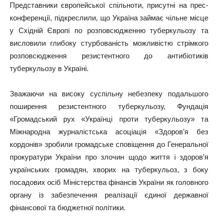
Представники європейської спільноти, присутні на прес-
конференції, підкреслили, що Україна займає чільне місце
у Східній Європі по розповсюдженню туберкульозу та
висловили глибоку стурбованість можливістю стрімкого
розповсюдження резистентного до антибіотиків
туберкульозу в Україні.
Зважаючи на високу суспільну небезпеку подальшого
поширення резистентного туберкульозу, Фундація
«Громадський рух «Українці проти туберкульозу» та
Міжнародна журналістська асоціація «Здоров’я без
кордонів» зробили громадське сповіщення до Генеральної
прокуратури України про злочин щодо життя і здоров’я
українських громадян, хворих на туберкульоз, з боку
посадових осіб Міністерства фінансів України як головного
органу із забезпечення реалізації єдиної державної
фінансової та бюджетної політики.