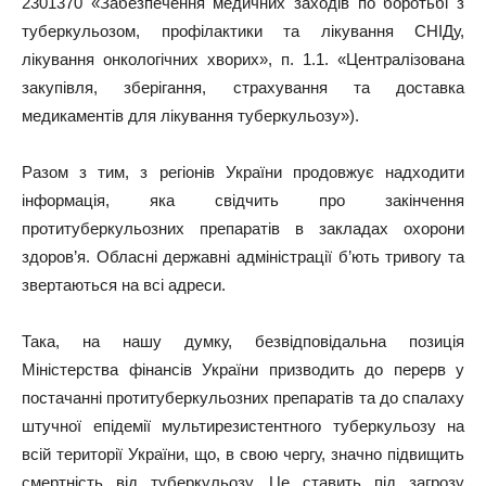
2301370 «Забезпечення медичних заходів по боротьбі з
туберкульозом, профілактики та лікування СНІДу,
лікування онкологічних хворих», п. 1.1. «Централізована
закупівля, зберігання, страхування та доставка
медикаментів для лікування туберкульозу»).
Разом з тим, з регіонів України продовжує надходити
інформація, яка свідчить про закінчення
протитуберкульозних препаратів в закладах охорони
здоров’я. Обласні державні адміністрації б’ють тривогу та
звертаються на всі адреси.
Така, на нашу думку, безвідповідальна позиція
Міністерства фінансів України призводить до перерв у
постачанні протитуберкульозних препаратів та до спалаху
штучної епідемії мультирезистентного туберкульозу на
всій території України, що, в свою чергу, значно підвищить
смертність від туберкульозу. Це ставить під загрозу