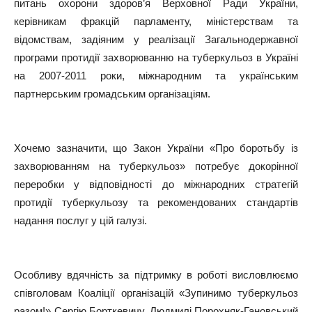
питань охорони здоров’я Верховної Ради України,
керівникам фракцій парламенту, міністерствам та
відомствам, задіяним у реалізації Загальнодержавної
програми протидії захворюванню на туберкульоз в Україні
на 2007-2011 роки, міжнародним та українським
партнерським громадським організаціям.
Хочемо зазначити, що Закон України «Про боротьбу із
захворюванням на туберкульоз» потребує докорінної
переробки у відповідності до міжнародних стратегій
протидії туберкульозу та рекомендованих стандартів
надання послуг у цій галузі.
Особливу вдячність за підтримку в роботі висловлюємо
співголовам Коаліції організацій «Зупинимо туберкульоз
разом!» Сергію Борткевичу, Людмилі Порохняк-Гановський