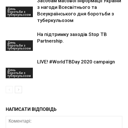
Засобам масової інформації України
з нагоди Всесвітнього та
День
боротьби з
Всеукраїнського дня боротьби з
туберкульозом
туберкульозом
На підтримку заходів Stop TB
Partnership.
День
боротьби з
туберкульозом
LIVE! #WorldTBDay 2020 campaign
День
боротьби з
туберкульозом
НАПИСАТИ ВІДПОВІДЬ