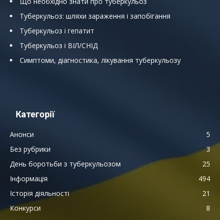
Що необхідно знати про туберкульоз
Туберкульоз: шляхи зараження і запобігання
Туберкульоз і гепатит
Туберкульоз і ВІЛ/СНІД
Симптоми, діагностика, лікування туберкульозу
Категорії
Анонси
5
Без рубрики
3
День боротьби з туберкульозом
25
Інформація
494
Історія діяльності
21
Конкурси
8