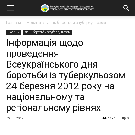
Головна
Новини
День боротьби з туберкульозом
Новини
День боротьби з туберкульозом
Інформація щодо
проведення
Всеукраїнського дня
боротьби із туберкульозом
24 березня 2012 року на
національному та
регіональному рівнях
26.05.2012
1021
0
Поділитися