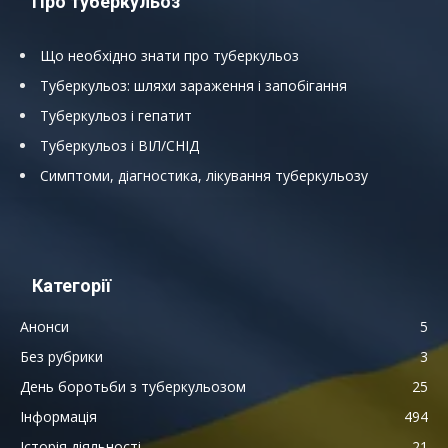
Про туберкульоз
Що необхідно знати про туберкульоз
Туберкульоз: шляхи зараження і запобігання
Туберкульоз і гепатит
Туберкульоз і ВІЛ/СНІД
Симптоми, діагностика, лікування туберкульозу
Категорії
Анонси
5
Без рубрики
3
День боротьби з туберкульозом
25
Інформація
494
Історія діяльності
21