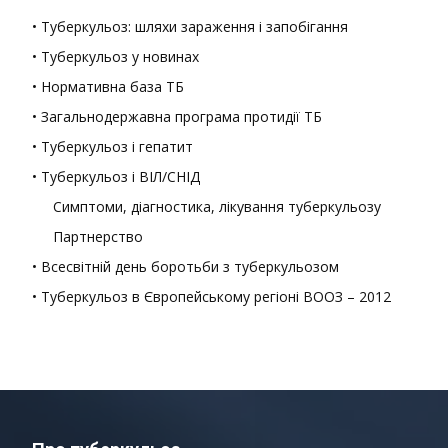
• Туберкульоз: шляхи зараження і запобігання
• Туберкульоз у новинах
• Нормативна база ТБ
• Загальнодержавна програма протидії ТБ
• Туберкульоз і гепатит
• Туберкульоз і ВІЛ/СНІД
Симптоми, діагностика, лікування туберкульозу
Партнерство
• Всесвітній день боротьби з туберкульозом
• Туберкульоз в Європейському регіоні ВООЗ – 2012