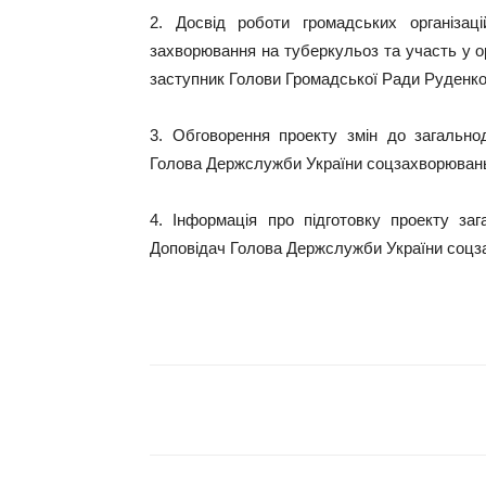
2. Досвід роботи громадських організац
захворювання на туберкульоз та участь у о
заступник Голови Громадської Ради Руденко 
3. Обговорення проекту змін до загальнод
Голова Держслужби України соцзахворювань
4. Інформація про підготовку проекту заг
Доповідач Голова Держслужби України соцз
Поділитися