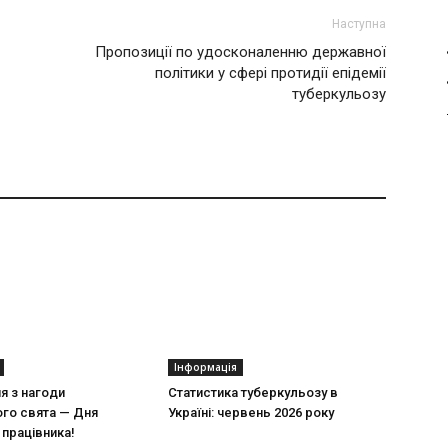
Наступна
Пропозиції по удосконаленню державної
політики у сфері протидії епідемії
туберкульозу
Інформація
ня з нагоди
Статистика туберкульозу в
го свята — Дня
Україні: червень 2026 року
працівника!