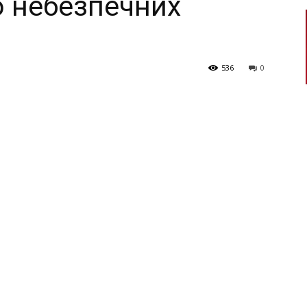
о небезпечних
536
0