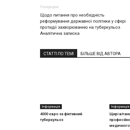
Попередня
Щодо питання про необхідність
реформування державної політики у сфері
протидії захворюванню на туберкульоз.
Аналітична записка
СТАТТІ ПО ТЕМІ
БІЛЬШЕ ВІД АВТОРА
Інформація
Інформація
4000 євро за фіктивний
Щирі вітан
туберкульоз
професійно
медичного 