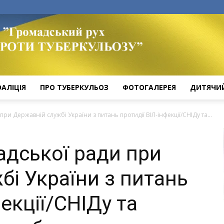
ОАЛІЦІЯ
ПРО ТУБЕРКУЛЬОЗ
ФОТОГАЛЕРЕЯ
ДИТЯЧИ
ри Державній службі України з питань протидії ВІЛ-інфекції/СНІДу та...
адської ради при
бі України з питань
фекції/СНІДу та