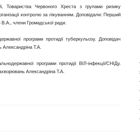
ій, Товариства Червоного Хреста з групами ризику
рганізації контролю за лікуванням. Доповідали: Перший
В.А., члени Громадської ради.
ержавної програми протидії туберкульозу. Доповідач
 Александріна Т.А.
альнодержавної програми протидії ВІЛ-інфекції/СНІДу.
ахворювань Александріна Т.А.