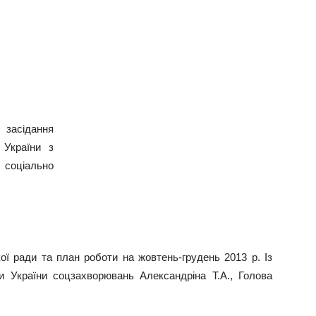
 засідання
 України з
х соціально
ої ради та план роботи на жовтень-грудень 2013 р. Із
 України соцзахворювань Александріна Т.А., Голова