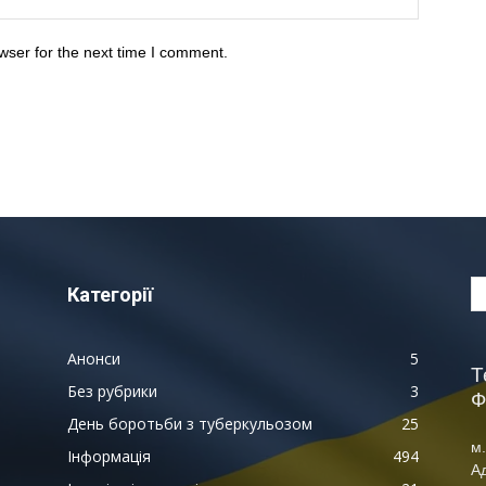
wser for the next time I comment.
Категорії
Анонси
5
Т
Без рубрики
3
Ф
День боротьби з туберкульозом
25
м.
Інформація
494
А