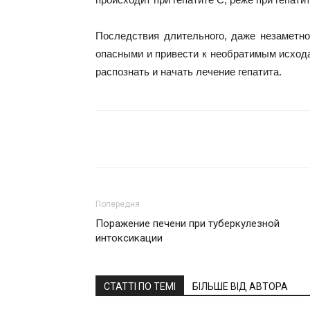
Последствия длительного, даже незаметног
опасными и привести к необратимым исхода
распознать и начать лечение гепатита.
Поділитися
Попередня
Поражение печени при туберкулезной
интоксикации
СТАТТІ ПО ТЕМІ
БІЛЬШЕ ВІД АВТОРА