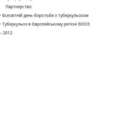
Партнерство
• Всесвітній день боротьби з туберкульозом
• Туберкульоз в Європейському регіоні ВООЗ
– 2012