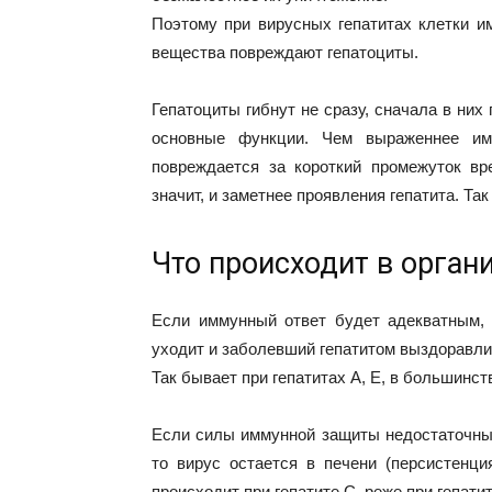
Поэтому при вирусных гепатитах клетки 
вещества повреждают гепатоциты.
Гепатоциты гибнут не сразу, сначала в ни
основные функции. Чем выраженнее им
повреждается за короткий промежуток вр
значит, и заметнее проявления гепатита. Та
Что происходит в орган
Если иммунный ответ будет адекватным, 
уходит и заболевший гепатитом выздоравли
Так бывает при гепатитах А, Е, в большинст
Если силы иммунной защиты недостаточны в
то вирус остается в печени (персистенци
происходит при гепатите C, реже при гепатит