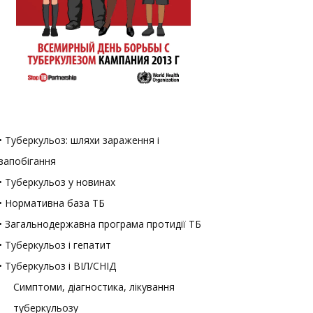
• Туберкульоз: шляхи зараження і
запобігання
• Туберкульоз у новинах
• Нормативна база ТБ
• Загальнодержавна програма протидії ТБ
• Туберкульоз і гепатит
• Туберкульоз і ВІЛ/СНІД
Симптоми, діагностика, лікування
туберкульозу