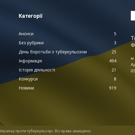
Категорії
Анонси
5
Т
Без рубрики
3
Ф
День боротьби з туберкульозом
25
м.
Інформація
494
А
Історія діяльності
21
03
Конкурси
8
Новини
919
країнці проти туберкульозу». Всі права захищено.