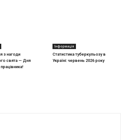
Інформація
ня з нагоди
Статистика туберкульозу в
го свята — Дня
Україні: червень 2026 року
працівника!