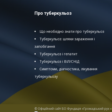
Про туберкульоз
Що необхідно знати про туберкульоз
Туберкульоз: шляхи зараження і
запобігання
Туберкульоз і гепатит
Туберкульоз і ВІЛ/СНІД
Симптоми, діагностика, лікування
туберкульозу
© Офіційний сайт БО Фундація «Громадський рух «У