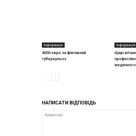
Інформація
Інформація
4000 євро за фіктивний
Щирі вітан
туберкульоз
професійно
медичного 
НАПИСАТИ ВІДПОВІДЬ