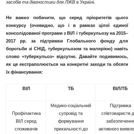
засобів та діагностики для ЛЖВ
в Україні.
Не важко побачити, що серед пріоритетів цього
конкурсу (очевидно, що і в рамках цілої єдиної
консолідованої програми з ВІЛ і туберкульозу на 2015–
2017 рр. за підтримки Глобального фонду для
боротьби зі СНІД, туберкульозом та малярією) навіть
слово «туберкульоз» відсутнє. Давайте подивимось,
як це екстраполюється на конкретні заходи та обсяги
їх фінансування:
ВІЛ
ТБ
ВІЛ/ТБ
Медико-соціальний
Підтримка
Профілактика
супровід та
співтовариств 
ВІЛ серед
формування
забезпеченн
споживачів
прихильності до
активного виявл