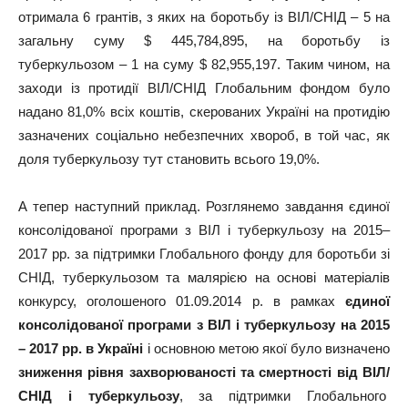
отримала 6 грантів, з яких на боротьбу із ВІЛ/СНІД – 5 на
загальну суму $ 445,784,895, на боротьбу із
туберкульозом – 1 на суму $ 82,955,197. Таким чином, на
заходи із протидії ВІЛ/СНІД Глобальним фондом було
надано 81,0% всіх коштів, скерованих Україні на протидію
зазначених соціально небезпечних хвороб, в той час, як
доля туберкульозу тут становить всього 19,0%.
А тепер наступний приклад. Розглянемо завдання єдиної
консолідованої програми з ВІЛ і туберкульозу на 2015–
2017 рр. за підтримки Глобального фонду для боротьби зі
СНІД, туберкульозом та малярією на основі матеріалів
конкурсу, оголошеного 01.09.2014 р. в рамках
єдиної
консолідованої програми з ВІЛ і туберкульозу на 2015
– 2017 рр. в Україні
і основною метою якої було визначено
зниження рівня захворюваності та смертності від ВІЛ/
СНІД і туберкульозу
, за підтримки Глобального