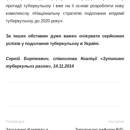
протидії туберкульозу і вже на її основі розробляти нову
комплексну «Національну стратегію подолання епідемії
туберкульозу до 2020 року».
За інших обставин дуже важко очікувати серйозних
успіхів у подолання туберкульозу в Україні.
Сергій Борткевич, співголова Коаліції «Зупинимо
туберкульоз разом», 14.11.2014
Поділитися
Попередня
Наступна
Засідання Комітету з
Запорукою реформ ВІЛ-