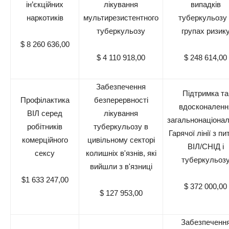
ін’єкційних
лікування
випадків
наркотиків
мультирезистентного
туберкульозу 
туберкульозу
групах ризик
$ 8 260 636,00
$ 4 110 918,00
$ 248 614,00
Забезпечення
Підтримка та
Профілактика
безперервності
вдосконаленн
ВІЛ серед
лікування
загальнонаціонал
робітників
туберкульозу в
Гарячої лінії з пи
комерційного
цивільному секторі
ВІЛ/СНІД і
сексу
колишніх в'язнів, які
туберкульоз
вийшли з в'язниці
$1 633 247,00
$ 372 000,00
$ 127 953,00
Забезпеченн