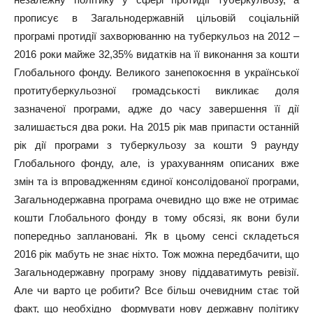
прописує в Загальнодержавній цільовій соціальній
програмі протидії захворюванню на туберкульоз на 2012 –
2016 роки майже 32,35% видатків на її виконання за кошти
Глобального фонду. Великого занепокоєння в української
протитуберкульозної громадськості викликає доля
зазначеної програми, адже до часу завершення її дії
залишається два роки. На 2015 рік мав припасти останній
рік дії програми з туберкульозу за кошти 9 раунду
Глобального фонду, але, із урахуванням описаних вже
змін та із впровадженням єдиної консолідованої програми,
Загальнодержавна програма очевидно що вже не отримає
кошти Глобального фонду в тому обсязі, як вони були
попередньо заплановані. Як в цьому сенсі складеться
2016 рік мабуть не знає ніхто. Тож можна передбачити, що
Загальнодержавну програму знову піддаватимуть ревізії.
Але чи варто це робити? Все більш очевидним стає той
факт, що необхідно формувати нову державну політику