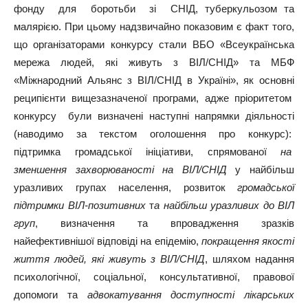
фонду для боротьби зі СНІД, туберкульозом та
малярією. При цьому надзвичайно показовим є факт того,
що організаторами конкурсу стали ВБО «Всеукраїнська
мережа людей, які живуть з ВІЛ/СНІД» та МБФ
«Міжнародний Альянс з ВІЛ/СНІД в Україні», як основні
реципієнти вищезазначеної програми, адже пріоритетом
конкурсу були визначені наступні напрямки діяльності
(наводимо за текстом оголошення про конкурс):
підтримка громадської ініціативи, спрямованої
на
зменшення захворюваності на ВІЛ/СНІД
у найбільш
уразливих групах населення, розвиток
громадської
підтримки ВІЛ-позитивних
т
а найбільш уразливих до ВІЛ
груп
, визначення та впровадження зразків
найефективнішої відповіді на епідемію,
покращення якості
життя людей, які живуть з ВІЛ/СНІД
, шляхом надання
психологічної, соціальної, консультативної, правової
допомоги та
адвокатування доступності лікарських