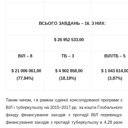
ВСЬОГО ЗАВДАНЬ – 16
,
З НИХ:
$
26 952 533,00
ВІЛ – 8
ТБ – 3
ВІЛ/ТБ
– 5
$
21
006
061,00
$
4 902 858,00
$
1 043 614,0
(77,94%)
(18,19%)
(3,87%)
Таким чином, і в рамках єдиної консолідованої програми з
ВІЛ і туберкульозу на 2015–2017 рр. за кошти Глобального
фонду фінансування заходів з протидії ВІЛ перевищує
фінансування заходів з протидії туберкульозу в 4,28 рази