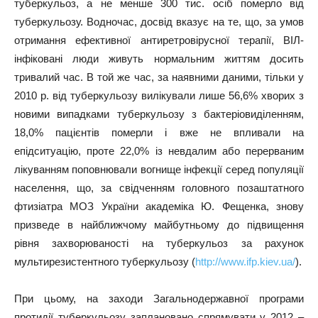
туберкульоз, а не менше 300 тис. осіб померло від
туберкульозу. Водночас, досвід вказує на те, що, за умов
отримання ефективної антиретровірусної терапії, ВІЛ-
інфіковані люди живуть нормальним життям досить
тривалий час. В той же час, за наявними даними, тільки у
2010 р. від туберкульозу вилікували лише 56,6% хворих з
новими випадками туберкульозу з бактеріовиділенням,
18,0% пацієнтів померли і вже не впливали на
епідситуацію, проте 22,0% із невдалим або перерваним
лікуванням поповнювали вогнище інфекції серед популяції
населення, що, за свідченням головного позаштатного
фтизіатра МОЗ України академіка Ю. Фещенка, знову
призведе в найближчому майбутньому до підвищення
рівня захворюваності на туберкульоз за рахунок
мультирезистентного туберкульозу (
http://www.ifp.kiev.ua/
).
При цьому, на заходи Загальнодержавної програми
протидії туберкульозу заплановано спрямувати у 2012 –