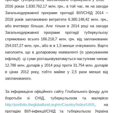
2016 роках 1.830.762,17 млн. грн., в той час. як на заходи
Загальнодержавної програми протидії ВІЛ/СНІД 2014 –
2018 років заплановано витратити 6.380.148,42 млн. грн.,
або вчетверо більше. Але тільки в 2014 році на заходи
Загальнодержавної програми протидії туберкульозу
спрямовано всього 166.218,7 млн. грн. від запланованих
254.037,27 млн. грн., або ж в 1,5 менше очікуваного. Варто
наголоити, що в доларовому еквіваленті (із урахуванням
інфляції) ці суми розташовуватимуться наступним чином:
12.786 млн. доларів у 2014 році проти 31.754 млн. доларів
в цінах 2012 року, тобто майже у 2,5 рази менше від
запланованого.
За інформацією офіційного сайту Глобального фонду для
боротьби зі СНІД, туберкульозом та малярією
http://portfolio.theglobalfund.org/en/Country/Index/UKR
, на
протидію ВІЛ-інфекції/СНІД та туберкульозу Україна