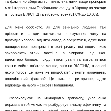
та фактично зберігається виявлена нами вище пропорція
між інтервенціями Глобального фонду в Україну на заходи
із протидії ВІЛ/СНІД та туберкульозу (81,0% до 19,0%).
Для мене особисто, як для звичайної людини, такі
пріоритети завжди викликали нерозуміння: чому на
протидію хворобі, від якої складно вберегтися, адже вони
поширюється повітрям і в зоні ризику всі люди, якою
захворюють втричі частіше, а вмирають від якої
вдесятеро більше, приділяється уваги та витрачається
коштів майже вп‘ятеро менше, аніж на ВІЛ/СНІД, в основі
якого (хтось це може не вподобати) лежить моральний,
поведінковий фактор? Це питання риторичне, адже
відповідь на нього – секрет Полішинеля.
Розраховуючи на міжнародну допомогу, українська
держава в той же час не розбудовує власну ефективну та
незалежну політику у сфері протидії туберкульозу, а