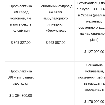
інституалізації п
Профілактика
Соціальний супровід
з лікування ВІЛ т
ВІЛ серед
на етапі
в Україні (реаліз
чоловіків, які
амбулаторного
механізму
мають секс з
лікування
соціального ауд
чоловіками
туберкульозу
на національн
рівні)
$ 949 827,00
$ 663 987,00
$ 127 000,00
Соціальна
Профілактика
мобілізація,
ВІЛ у виправних
посилення зв‘яз
закладах
взаємодія та
координація
$ 1 394 300,00
$ 176 000,00