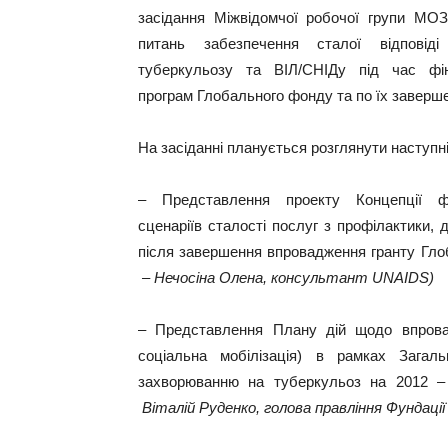
засідання Міжвідомчої робочої групи МОЗ
питань забезпечення сталої відповіді
туберкульозу та ВІЛ/СНІДу під час фі
програм Глобального фонду та по їх заверш
На засіданні планується розглянути наступні
– Представлення проекту Концепції ф
сценаріїв сталості послуг з профілактики, 
після завершення впровадження гранту Гло
– Нечосіна Олена, консультант
UNAIDS
)
– Представлення Плану дій щодо впрова
соціальна мобілізація) в рамках Загаль
захворюванню на туберкульоз на 2012 –
Віталій Руденко, голова правління Фундаці