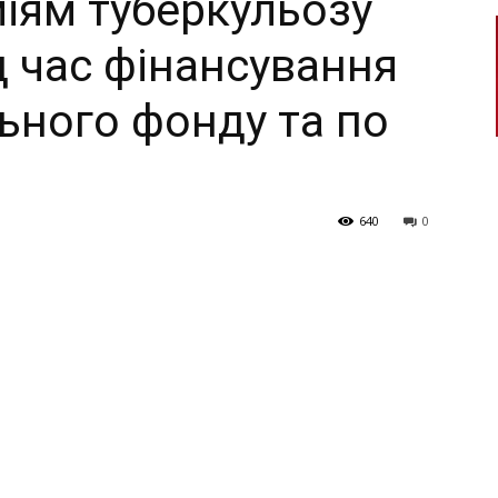
міям туберкульозу
д час фінансування
ьного фонду та по
640
0