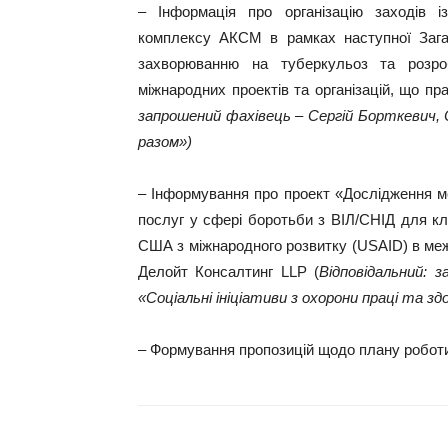
– Інформація про організацію заходів і
комплексу АКСМ в рамках наступної Загал
захворюванню на туберкульоз та розроб
міжнародних проектів та організацій, що пр
запрошений фахівець – Сергій Борткевич, С
разом»)
– Інформування про проект «Дослідження м
послуг у сфері боротьби з ВІЛ/СНІД для к
США з міжнародного розвитку (USAID) в меж
Делойт Консалтинг LLP (
Відповідальний: 
«Соціальні ініціативи з охорони праці та зд
– Формування пропозицій щодо плану роботи 
Поділитися