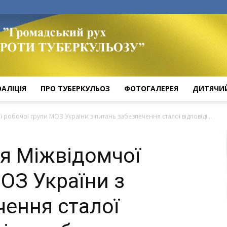
ОАЛІЦІЯ
ПРО ТУБЕРКУЛЬОЗ
ФОТОГАЛЕРЕЯ
ДИТЯЧИ
робочої групи МОЗ України з питань забезпечення сталої відповіді...
я Міжвідомчої
ОЗ України з
чення сталої