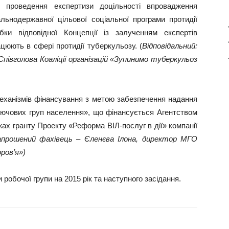
з проведення експертизи доцільності впровадження
ьнодержавної цільової соціальної програми протидії
ки відповідної Концепції із залученням експертів
ацюють в сфері протидії туберкульозу. (
Відповідальний:
півголова Коаліції організацій «Зупинимо туберкульоз
еханізмів фінансування з метою забезпечення надання
лючових груп населення», що фінансується Агентством
ах гранту Проекту «Реформа ВІЛ-послуг в дії» компанії
запрошений фахівець – Єленєва Ілона, директор МГО
оров’я»)
робочої групи на 2015 рік та наступного засідання.