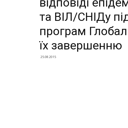
відповіді епіде
та ВІЛ/СНІДу пі
програм Глобал
їх завершенню
25.08.2015
Поділитися