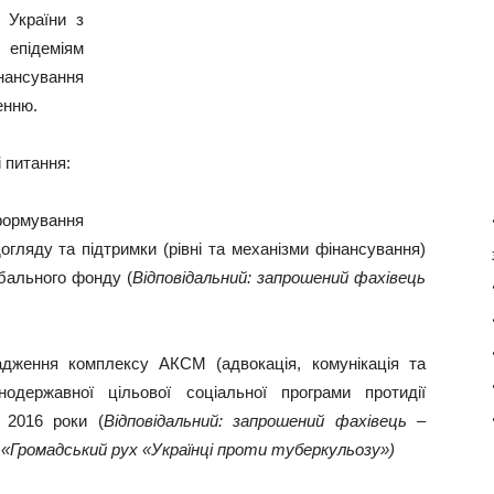
 України з
 епідеміям
нансування
енню.
 питання:
ормування
догляду та підтримки (рівні та механізми фінансування)
бального фонду (
Відповідальний: запрошений фахівець
дження комплексу АКСМ (адвокація, комунікація та
нодержавної цільової соціальної програми протидії
 2016 роки (
Відповідальний: запрошений фахівець –
ї «Громадський рух «Українці проти туберкульозу»)