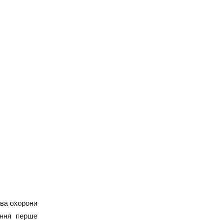
тва охорони
ення перше