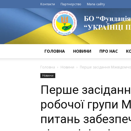
Контакти
Партнерство
Мапа сайту
Туберкульоз
в
Україні.
Протидія
туберкульозу
в
Україні.
ГОЛОВНА
НОВИНИ
ПРО НАС
К
Головна
Новини
Перше засідання Міжвідомчої 
Новини
Перше засіданн
робочої групи М
питань забезпе