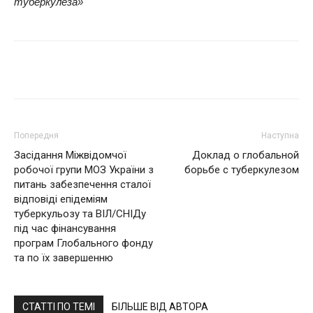
туберкулеза»
Поділитися
Попередня
Наступна
Засідання Міжвідомчої
Доклад о глобальной
робочої групи МОЗ України з
борьбе с туберкулезом
питань забезпечення сталої
відповіді епідеміям
туберкульозу та ВІЛ/СНІДу
під час фінансування
програм Глобального фонду
та по їх завершенню
СТАТТІ ПО ТЕМІ
БІЛЬШЕ ВІД АВТОРА