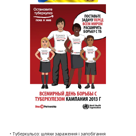
• Туберкульоз: шляхи зараження і запобігання