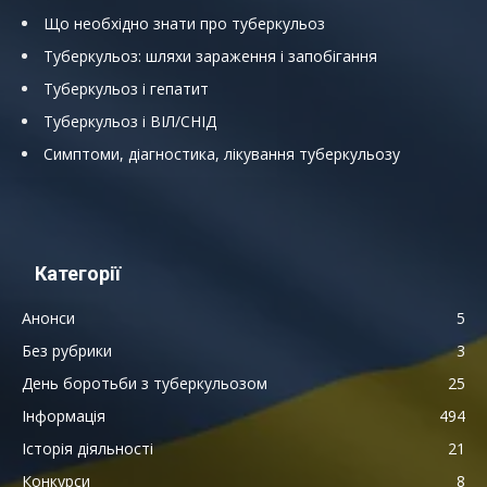
Що необхідно знати про туберкульоз
Туберкульоз: шляхи зараження і запобігання
Туберкульоз і гепатит
Туберкульоз і ВІЛ/СНІД
Симптоми, діагностика, лікування туберкульозу
Категорії
Анонси
5
Без рубрики
3
День боротьби з туберкульозом
25
Інформація
494
Історія діяльності
21
Конкурси
8