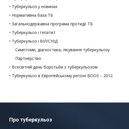
• Туберкульоз у новинах
• Нормативна база ТБ
• Загальнодержавна програма протидії ТБ
• Туберкульоз і гепатит
• Туберкульоз і ВІЛ/СНІД
Симптоми, діагностика, лікування туберкульозу
Партнерство
• Всесвітній день боротьби з туберкульозом
• Туберкульоз в Європейському регіоні ВООЗ – 2012
Про туберкульоз