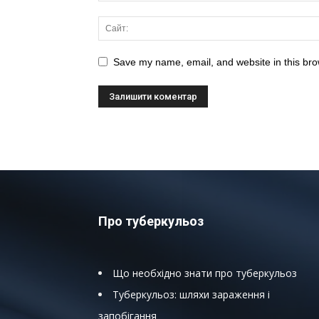
Save my name, email, and website in this bro
Про туберкульоз
Що необхідно знати про туберкульоз
Туберкульоз: шляхи зараження і
запобігання