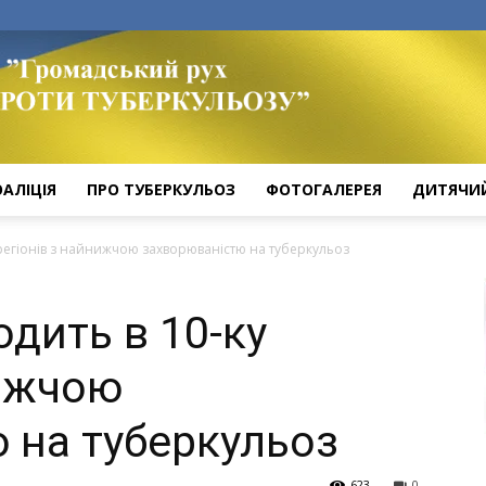
ОАЛІЦІЯ
ПРО ТУБЕРКУЛЬОЗ
ФОТОГАЛЕРЕЯ
ДИТЯЧИ
регіонів з найнижчою захворюваністю на туберкульоз
дить в 10-ку
нижчою
 на туберкульоз
623
0