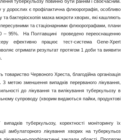
явлення туберкульозу повинно бути раннім і своєчасним.
 у дорослих є профілактична флюорографія, особливо
ку та бактеріоскопія мазка мокроти хворих, які кашляють
та пересувними та стаціонарними флюорографами, плани
 90 – 95%. На Полтавщині проведено переоснащенню
нсеру ефективно працює тест-система Gene-Xpert
озволяє отримати результат протягом 1 доби та виявити
.
 товариство Червоного Хреста, благодійна організація
ії. З метою зменшення випадків перерваного лікування,
льності до лікування та вилікування туберкульозу в
льному супроводу (хворим видаються пайки, продуктові
випадків туберкульозу, коректності моніторингу їх
ації амбулаторного лікування хворих на туберкульоз
 в лікувально-профілактичні заклади області. Протягом