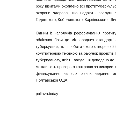
року візитами охоплено всі протитуберкульо
охорони здоров’я, що надають послуги 
Гадяцького, Кобеляцького, Карлівського, Ши
Одним із напрямків реформування протиту
облікової бази до міжнародних стандарті
туберкульоз, для роботи якого створено 22
комп’ютерною технікою за рахунок проектів 
туберкульозу, якість введення доведено до
можливість прозорого контролю за використ
фінансування на всіх рівнях надання м
Полтавської ОДА.
poltava.today