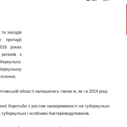
 та заходів
и протидії
016 роках
регіонів з
ркульоз.
ркульозу
аселення.
тавській області залишилась такою ж, як і в 2014 році.
ної боротьби з ростом захворюваності на туберкульоз
 туберкульоз і особливо бактеріовиділювачів.