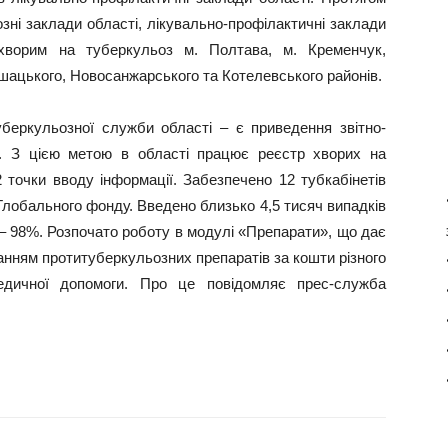
зні заклади області, лікувально-профілактичні заклади
хворим на туберкульоз м. Полтава, м. Кременчук,
шацького, Новосанжарського та Котелевського районів.
беркульозної служби області – є приведення звітно-
в. З цією метою в області працює реєстр хворих на
 точки вводу інформації. Забезпечено 12 тубкабінетів
Глобального фонду. Введено близько 4,5 тисяч випадків
 – 98%. Розпочато роботу в модулі «Препарати», що дає
анням протитуберкульозних препаратів за кошти різного
едичної допомоги. Про це повідомляє прес-служба