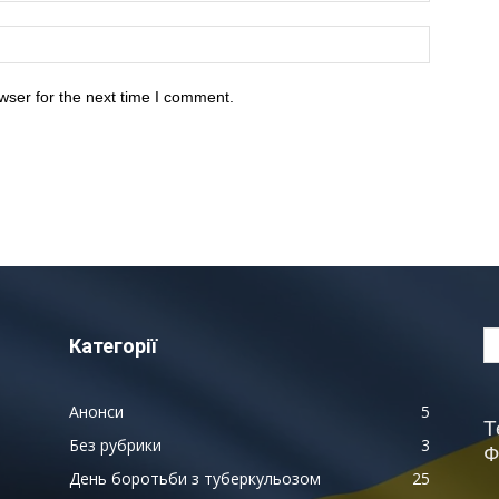
wser for the next time I comment.
Категорії
Анонси
5
Т
Без рубрики
3
Ф
День боротьби з туберкульозом
25