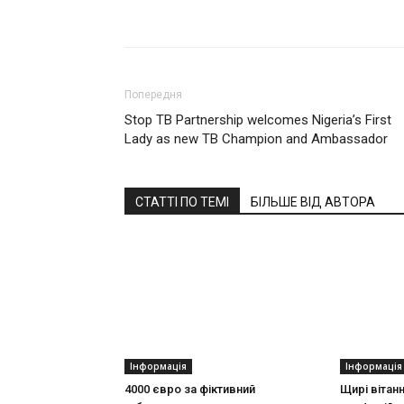
Поділитися
Попередня
Stop TB Partnership welcomes Nigeria’s First
Lady as new TB Champion and Ambassador
СТАТТІ ПО ТЕМІ
БІЛЬШЕ ВІД АВТОРА
Інформація
Інформація
4000 євро за фіктивний
Щирі вітан