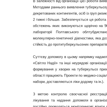
В залежності від організації цієї роботи ви
Методами раннього виявлення туберкульозу
декретованих контингентів, осіб із груп ризи
2 тижні і більше. Забезпечується ця робо
обстежень яких виконуються щорічно на
лабораторії Полтавського облтубдиспа
молекулярно-генетичної діагностики, яка д
стійкість до протитуберкульозних препаратів
Суттєву допомогу в цьому напрямку надають
«Світло Надії» та інші неурядові організац
формування у хворих на туберкульоз прихи
області працюють Проекти по медико-соціа
набори, доставляються ліки додому та ін.).
З метою контролю своєчасної реєстрації 
лікування та надання допомоги в організ
постійно проводяться моніторингові візити