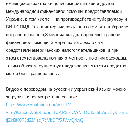
имеющихся фактах хищения американской и другой
международной финансовой помощи, предоставляемой
Украине, в том числе – на противодействие туберкулезу и
ВИЧ/СПИД. Так, в интервью речь шла о том, что в Украине
потрачено около 5,3 миллиарда долларов иностранной
финансовой помощи, 3 млрд. из которых были
средствами американских налогоплательщиков, и при
этом отсутствовала полная отчетность по этим расходам,
таким образом, существует подозрение, что эти средства
могли быть разворованы.
Видео с переводом на русский и украинский языки можно
загрузить и посмотреть по ссылке
https://www.youtube.com/watch?
v=o7K3ucccVu8&fbclid=IwAR35ToWN_DCf9chEArDZykEojltx
fjZkBK8FJdZMlsdj7cVbDTf5JWvQ4wQ