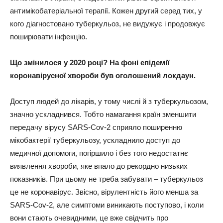
антимікобатеріальної терапії. Кожен другий серед тих, у
кого діагностовано туберкульоз, не видужує і продовжує
поширювати інфекцію.
Що змінилося у 2020 році? На фоні епідемії
коронавірусної хвороби був оголошений локдаун.
Доступ людей до лікарів, у тому числі й з туберкульозом,
значно ускладнився. Тобто намагання країн зменшити
передачу вірусу SARS-Cov-2 сприяло поширенню
мікобактерії туберкульозу, ускладнило доступ до
медичної допомоги, погіршило і без того недостатнє
виявлення хвороби, яке впало до рекордно низьких
показників. При цьому не треба забувати – туберкульоз
це не коронавірус. Звісно, вірулентність його менша за
SARS-Cov-2, але симптоми виникають поступово, і коли
вони стають очевидними, це вже свідчить про