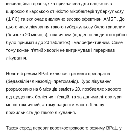
інноваційна терапія, яка призначена для пацієнтів з
широкою лікарською стійкістю мікобактерії туберкульозу
(ШЛС) та включає виключно високо ефективні АМБП. До
цього часу лікування такого туберкульозу було тривалим
(близько 20 місяців), токсичним (щоденно людині потрібно
було приймати до 20 таблеток) і малоефективним. Саме
тому кожен п’ятий хворий не витримував і переривав
лікування.
Новітній режим BPaL включає три види препаратів
(бедаквілін+лінезолід+претоманід). Курс лікування
розраховано на 6 місяців замість 20, позбавляє хворого
від щоденних болісних ін’єкцій, та за даними літератури,
менш токсичний, а тому пацієнти мають більшу
прихильність до такого лікування.
Також серед переваг короткострокового режиму BPaL, у