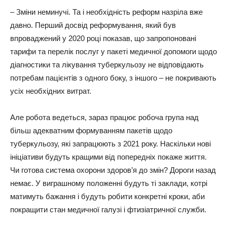
– Зміни неминучі. Та і необхідність реформ назріла вже
давно. Перший досвід реформування, який був
впроваджений у 2020 році показав, що запропоновані
тарифи та перелік послуг у пакеті медичної допомоги щодо
діагностики та лікування туберкульозу не відповідають
потребам пацієнтів з одного боку, з іншого – не покривають
усіх необхідних витрат.
Але робота ведеться, зараз працює робоча група над
більш адекватним формуванням пакетів щодо
туберкульозу, які запрацюють з 2021 року. Наскільки нові
ініціативи будуть кращими від попередніх покаже життя.
Чи готова система охорони здоров’я до змін? Дороги назад
немає. У виграшному положенні будуть ті заклади, котрі
матимуть бажання і будуть робити конкретні кроки, аби
покращити стан медичної галузі і фтизіатричної служби.