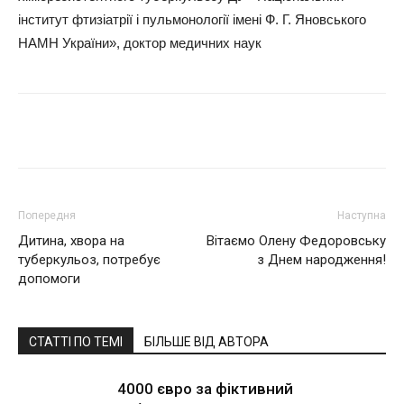
інститут фтизіатрії і пульмонології імені Ф. Г. Яновського
НАМН України», доктор медичних наук
Поділитися
Попередня
Наступна
Дитина, хвора на
Вітаємо Олену Федоровську
туберкульоз, потребує
з Днем народження!
допомоги
СТАТТІ ПО ТЕМІ
БІЛЬШЕ ВІД АВТОРА
4000 євро за фіктивний