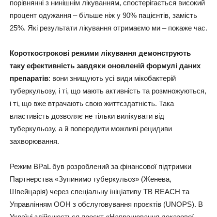
порівнянні з нинішнім лікуванням, спостерігається високий
процент одужання – більше ніж у 90% пацієнтів, замість
25%. Які результати лікування отримаємо ми – покаже час.
Короткострокові режими лікування демонструють
таку ефективність завдяки оновленій формулі даних
препаратів
: вони знищують усі види мікобактерій
туберкульозу, і ті, що мають активність та розмножуються,
і ті, що вже втрачають свою життєздатність. Така
властивість дозволяє не тільки вилікувати від
туберкульозу, а й попередити можливі рецидиви
захворювання.
Режим BPaL був розроблений за фінансової підтримки
Партнерства «Зупинимо туберкульоз» (Женева,
Швейцарія) через спеціальну ініціативу TB REACH та
Управлінням ООН з обслуговування проєктів (UNOPS). В
Україні здійснюється проєкт «Напрацювання доказової