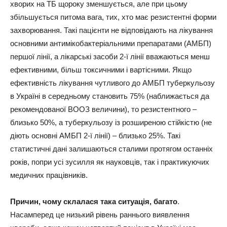
хворих на ТБ щороку зменшується, але при цьому
збільшується питома вага, тих, хто має резистентні форми
захворювання. Такі пацієнти не відповідають на лікування
основними антимікобактеріальними препаратами (АМБП)
першої лінії, а лікарські засоби 2-ї лінії вважаються менш
ефективними, більш токсичними і вартісними. Якщо
ефективність лікування чутливого до АМБП туберкульозу
в Україні в середньому становить 75% (наближається да
рекомендованої ВООЗ величини), то резистентного –
близько 50%, а туберкульозу із розширеною стійкістю (не
діють основні АМБП 2-ї лінії) – близько 25%. Такі
статистичні дані залишаються сталими протягом останніх
років, попри усі зусилля як науковців, так і практикуючих
медичних працівників.
Причин, чому склалася така ситуація, багато
.
Насамперед це низький рівень раннього виявлення