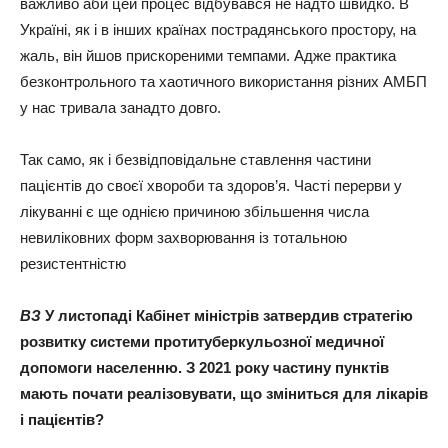
важливо аби цей процес відбувався не надто швидко. В
Україні, як і в інших країнах пострадянського простору, на
жаль, він йшов прискореними темпами. Адже практика
безконтрольного та хаотичного використання різних АМБП
у нас тривала занадто довго.
Так само, як і безвідповідальне ставлення частини
пацієнтів до своєї хвороби та здоров’я. Часті перерви у
лікуванні є ще однією причиною збільшення числа
невиліковних форм захворювання із тотальною
резистентністю
ВЗ
У листопаді Кабінет міністрів затвердив стратегію
розвитку системи протитуберкульозної медичної
допомоги населенню. З 2021 року частину пунктів
мають почати реалізовувати, що зміниться для лікарів
і пацієнтів?