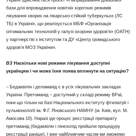
бази для впровадження новітніх коротких режимів
лікування хворих на лікарсько-стійкий туберкульоз (ЛС
ТБ) в Україні», що реалізується МБФ «Організація
оптимальних технологій у галузі охорони здоров’я» (OATH)
у партнерстві з інститутом та ДУ «Центр громадського
здоров’я МОЗ України».
ВЗ
Наскільки нові режими лікування доступні
українцям і чи може їхня поява вплинути на ситуацію?
– Бедаквілін і деламанід є в усіх лікувальних закладах
України. Претоманід – доступний у складі режиму BРaL
поки що тільки на базі Національного інституту фтизіатрії і
пульмонології ім. Ф.Г. Яновського НАМНУ (м. Київ, вул. М.
Амосова 10). Наразі іде процес реєстрації препарату
претоманід (бедаквілін і лінезолід пройшли процедуру
реєстрації раніше). І вже найближчим часом ми зможемо