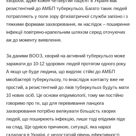
хвороби, адже кожен четвертий пацієнт в Україні має
резистентний до АМБП туберкульоз. Багато таких людей
потрапляють у поле зору фтизіатричної служби запізно і з
тяжкими формами захворювання, як наслідок – поширення
інфекції повітряно-крапельним шляхом серед оточуючих
аж до моменту виявлення.
За даними ВООЗ, хворий на активний туберкульоз може
заражати до 10-12 здорових людей протягом одного року.
А якщо це буде людина, що виділяє стійкі до АМБП
мікобактерії туберкульозу, то внаслідок контакту вже не
простий, а резистентний до ліків туберкульоз будуть мати
10 нових осіб. Це основи епідеміології, тому ми постійно
говоримо про те, що для перевивання ланцюга
захворювання потрібно вилікувати більшість хворих
людей, що поширюють інфекцію, лише тоді епідемія піде
на спад. Ще однією причиною, ситуації, яка наразі
склалася в Україні, є недостатній рівень ефективності