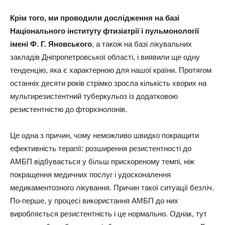
Крім того, ми проводили дослідження на базі
Національного інституту фтизіатрії і пульмонології
імені Ф. Г. Яновського
, а також на базі лікувальних
закладів Дніпропетровської області, і виявили ще одну
тенденцію, яка є характерною для нашої країни. Протягом
останніх десяти років стрімко зросла кількість хворих на
мультирезистентний туберкульоз із додатковою
резистентністю до фторхінолонів.
Це одна з причин, чому неможливо швидко покращити
ефективність терапії: розширення резистентності до
АМБП відбувається у більш прискореному темпі, ніж
покращення медичних послуг і удосконалення
медикаментозного лікування. Причин такої ситуації безліч.
По-перше, у процесі використання АМБП до них
виробляється резистентність і це нормально. Однак, тут