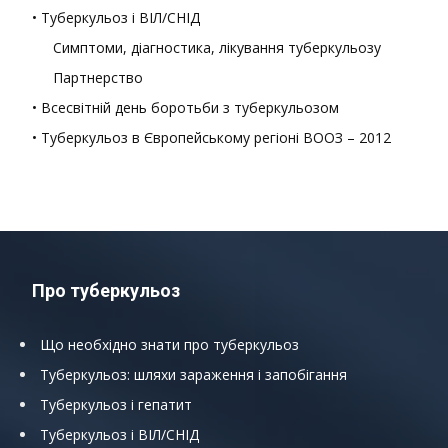
• Туберкульоз і ВІЛ/СНІД
Симптоми, діагностика, лікування туберкульозу
Партнерство
• Всесвітній день боротьби з туберкульозом
• Туберкульоз в Європейському регіоні ВООЗ – 2012
Про туберкульоз
Що необхідно знати про туберкульоз
Туберкульоз: шляхи зараження і запобігання
Туберкульоз і гепатит
Туберкульоз і ВІЛ/СНІД