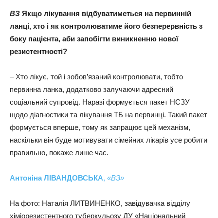
ВЗ
Якщо лікування відбуватиметься на первинній
ланці, хто і як контролюватиме його безперервність з
боку пацієнта, аби запобігти виникненню нової
резистентності?
– Хто лікує, той і зобов’язаний контролювати, тобто
первинна ланка, додатково залучаючи адресний
соціальний супровід. Наразі формується пакет НСЗУ
щодо діагностики та лікування ТБ на первинці. Такий пакет
формується вперше, тому як запрацює цей механізм,
наскільки він буде мотивувати сімейних лікарів усе робити
правильно, покаже лише час.
Антоніна ЛІВАНДОВСЬКА
,
«ВЗ»
На фото: Наталія ЛИТВИНЕНКО, завідувачка відділу
хіміорезистентного туберкульозу ДУ «Національний