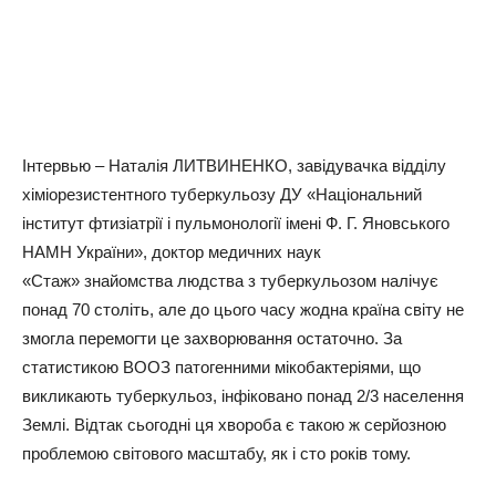
Інтервью – Наталія ЛИТВИНЕНКО, завідувачка відділу
хіміорезистентного туберкульозу ДУ «Національний
інститут фтизіатрії і пульмонології імені Ф. Г. Яновського
НАМН України», доктор медичних наук
«Стаж» знайомства людства з туберкульозом налічує
понад 70 століть, але до цього часу жодна країна світу не
змогла перемогти це захворювання остаточно. За
статистикою ВООЗ патогенними мікобактеріями, що
викликають туберкульоз, інфіковано понад 2/3 населення
Землі. Відтак сьогодні ця хвороба є такою ж серйозною
проблемою світового масштабу, як і сто років тому.