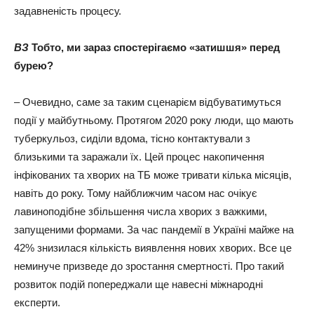
задавненість процесу.
ВЗ
Тобто, ми зараз спостерігаємо «затишшя» перед
бурею?
– Очевидно, саме за таким сценарієм відбуватимуться
події у майбутньому. Протягом 2020 року люди, що мають
туберкульоз, сиділи вдома, тісно контактували з
близькими та заражали їх. Цей процес накопичення
інфікованих та хворих на ТБ може тривати кілька місяців,
навіть до року. Тому найближчим часом нас очікує
лавиноподібне збільшення числа хворих з важкими,
запущеними формами. За час пандемії в Україні майже на
42% знизилася кількість виявлення нових хворих. Все це
неминуче призведе до зростання смертності. Про такий
розвиток подій попереджали ще навесні міжнародні
експерти.