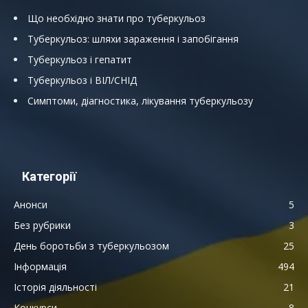
Що необхідно знати про туберкульоз
Туберкульоз: шляхи зараження і запобігання
Туберкульоз і гепатит
Туберкульоз і ВІЛ/СНІД
Симптоми, діагностика, лікування туберкульозу
Категорії
Анонси
5
Без рубрики
3
День боротьби з туберкульозом
25
Інформація
494
Історія діяльності
21
Конкурси
8