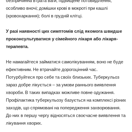
безпричинна втрата ваги; підвищене потовиділення,
особливо вночі; домішки крові в мокроті при кашлі
(кровохаркання); болі в грудній клітці.
У разі наявності цих симптомів слід якомога швидше
проконсультуватися у сімейного лікаря або лікаря-
терапевта.
Не намагайтеся займатися самолікуванням, воно не буде
ефективним. Не втрачайте дорогоцінний час.
Потурбуйтеся про себе та своїх близьких. Туберкульоз
зараз добре лікується – за умови раннього виявлення
хвороби. В таких випадках можливе повне одужання.
Профілактика туберкульозу базується на комплексі різних
заходів, що спрямовані на попередження захворювання.
До них в першу чергу відносяться своєчасне виявлення та
лікування хворих.