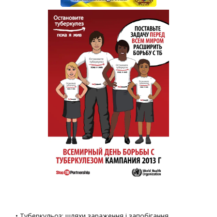
• Туберкульоз: шляхи зараження і запобігання