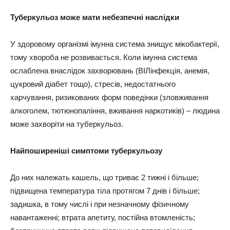
Туберкульоз може мати небезпечні наслідки
У здоровому організмі імунна система знищує мікобактерії,
тому хвороба не розвивається. Коли імунна система
ослаблена внаслідок захворювань (ВІЛінфекція, анемія,
цукровий діабет тощо), стресів, недостатнього
харчування, ризикованих форм поведінки (зловживання
алкоголем, тютюнопаління, вживання наркотиків) – людина
може захворіти на туберкульоз.
Найпоширеніші симптоми туберкульозу
До них належать кашель, що триває 2 тижні і більше;
підвищена температура тіла протягом 7 днів і більше;
задишка, в тому числі і при незначному фізичному
навантаженні; втрата апетиту, постійна втомленість;