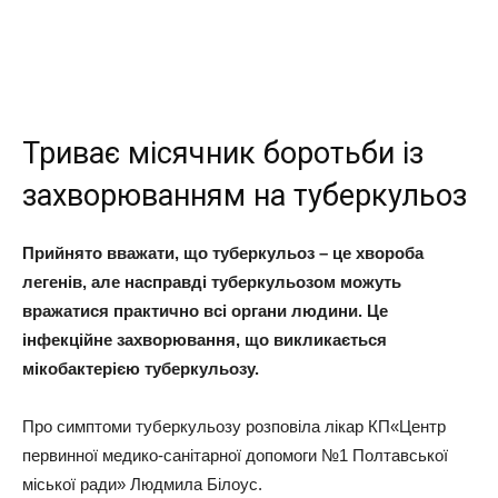
Триває місячник боротьби із
захворюванням на туберкульоз
Прийнято вважати, що туберкульоз – це хвороба
легенів, але насправді туберкульозом можуть
вражатися практично всі органи людини. Це
інфекційне захворювання, що викликається
мікобактерією туберкульозу.
Про симптоми туберкульозу розповіла лікар КП«Центр
первинної медико-санітарної допомоги №1 Полтавської
міської ради» Людмила Білоус.