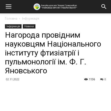
Головна
Інформація
Інформація
Новини
Нагорода провідним
науковцям Національного
інституту фтизіатрії і
пульмонології iм. Ф. Г.
Яновського
02.11.2022
1136
0
Поділитися