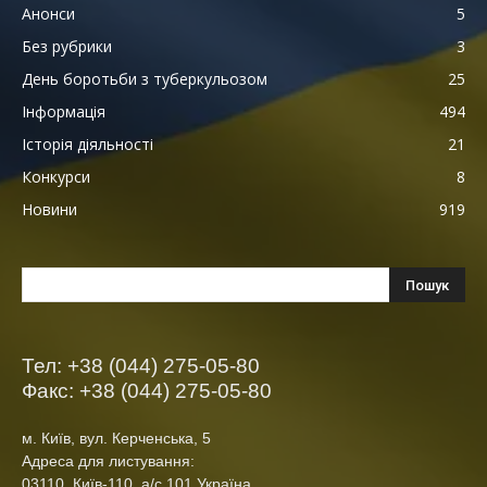
Анонси
5
Без рубрики
3
День боротьби з туберкульозом
25
Інформація
494
Історія діяльності
21
Конкурси
8
Новини
919
Тел: +38 (044) 275-05-80
Факс: +38 (044) 275-05-80
м. Київ, вул. Керченська, 5
Адреса для листування:
03110, Київ-110, а/с 101 Україна