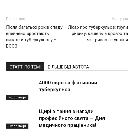
Попередня
Наступна
Після багатьох років спаду
Лікар про туберкульоз: групи
впевнено зростають
ризику, кашель з кров’ю та
випадки туберкульозу –
як триває лікування
ВООЗ
СТАТТІ ПО ТЕМІ
БІЛЬШЕ ВІД АВТОРА
4000 євро за фіктивний
туберкульоз
Інформація
Щирі вітання з нагоди
професійного свята — Дня
медичного працівника!
Інформація