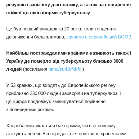
ресурсів і запізнілу діагностику, а також на поширення
стійкої до ліків форми туберкульозу.
Це був перший випадок за 20 років, коли тенденція
до зниження була зламана,
заявили в європейській ВООЗ
.
Найбільш постраждалими країнами називають також і
Україну де померло від туберкульозу близько 3600
людей
(посилання
http://surl.li/fxkfd
)
У 53 країнах, що входять до Європейського регіону
приблизно 230 000 людей захворіли на туберкульоз, і
ця цифра продовжує зменшуватися порівняно
з попередніми роками.
Хвороба викликається бактеріями, які в основному
атакують легені. Він передається повітряно-крапельним