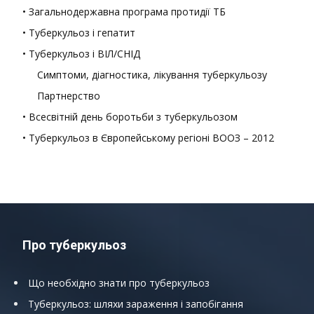
• Загальнодержавна програма протидії ТБ
• Туберкульоз і гепатит
• Туберкульоз і ВІЛ/СНІД
Симптоми, діагностика, лікування туберкульозу
Партнерство
• Всесвітній день боротьби з туберкульозом
• Туберкульоз в Європейському регіоні ВООЗ – 2012
Про туберкульоз
Що необхідно знати про туберкульоз
Туберкульоз: шляхи зараження і запобігання