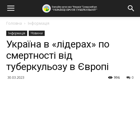
Головна
Інформація
Інформація
Новини
Україна в «лідерах» по
смертності від
туберкульозу в Європі
30.03.2023
996
0
Поділитися