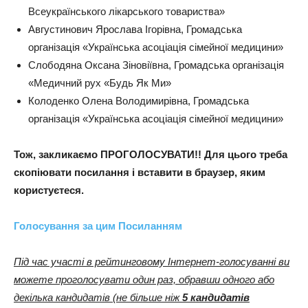
Всеукраїнського лікарського товариства»
Августинович Ярослава Ігорівна, Громадська
організація «Українська асоціація сімейної медицини»
Слободяна Оксана Зіновіївна, Громадська організація
«Медичний рух «Будь Як Ми»
Колоденко Олена Володимирівна, Громадська
організація «Українська асоціація сімейної медицини»
Тож, закликаємо ПРОГОЛОСУВАТИ!! Для цього треба
скопіювати посилання і вставити в браузер, яким
користуєтеся.
Голосування за цим Посиланням
Під час участі в рейтинговому Інтернет-голосуванні ви
можете проголосувати один раз, обравши одного або
декілька кандидатів (не більше ніж
5 кандидатів