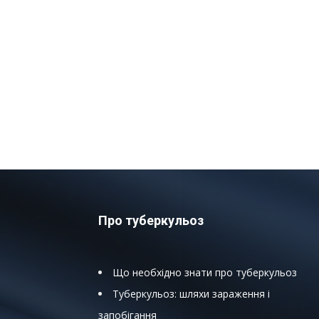
Про туберкульоз
Що необхідно знати про туберкульоз
Туберкульоз: шляхи зараження і
запобігання