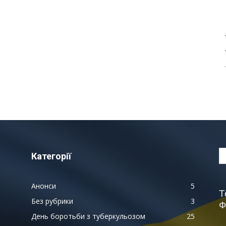
Категорії
Анонси
5
Т
Без рубрики
3
Ф
День боротьби з туберкульозом
25