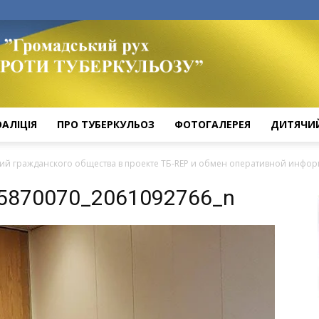
ОАЛІЦІЯ
ПРО ТУБЕРКУЛЬОЗ
ФОТОГАЛЕРЕЯ
ДИТЯЧИ
ий гражданского общества в проекте TБ-REP и обмен оперативной инфор
5870070_2061092766_n