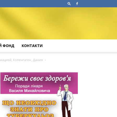
Й ФОНД
КОНТАКТИ
мацией, Копенгаген, Дания