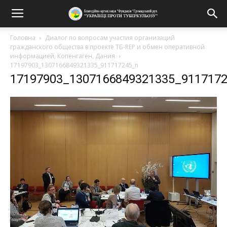
Головна
Диалог по вопросам участия организаций
гражданского общества в проекте TБ-REP и обмен оперативной
информацией, Копенгаген, Дания
17197903_1307166849321335_911717245_n
17197903_1307166849321335_911717