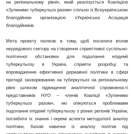
на
регіональному
рівні
»,
який
реалізується
Коаліцією
«
Зупинимо
туберкульоз
разом
»
спільно
із
Всеукраїнською
благодійною
організацією
«
Українська
Асоціація
благодійників
.
Мета проекту полягає в тому, щоб посилити вплив
неурядового сектору на створення сприятливої суспільно-
політичної обстановки для подолання епідемії
туберкульозу в Україні, сприяти розробці та
впровадженню ефективної державної політики в сфері
протидії захворюванню на туберкульоз на регіональному
рівні шляхом підвищення аналітичної спроможності
представників НУО – членів Коаліції «Зупинимо
туберкульоз разом», які опікуються проблемами
подолання епідемії туберкульозу з різних регіонів України,
поглибити їх знання і окремі аспекти методології аналізу
політики, базові навички із аналізу політик під