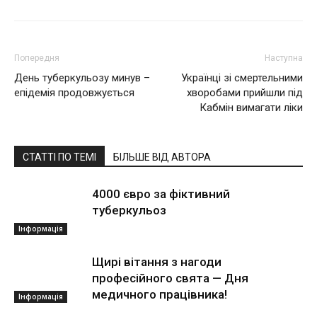
Попередня
Наступна
День туберкульозу минув –
Українці зі смертельними
епідемія продовжується
хворобами прийшли під
Кабмін вимагати ліки
СТАТТІ ПО ТЕМІ
БІЛЬШЕ ВІД АВТОРА
4000 євро за фіктивний
туберкульоз
Інформація
Щирі вітання з нагоди
професійного свята — Дня
медичного працівника!
Інформація