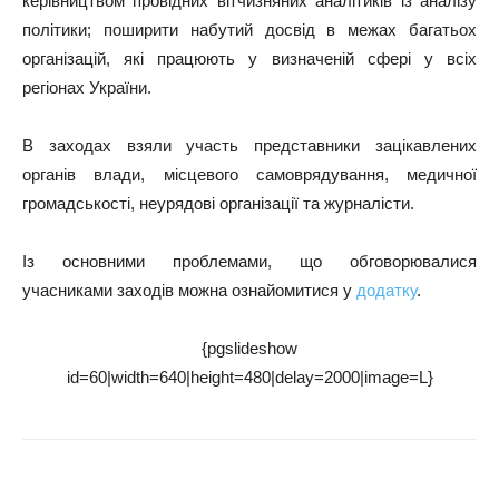
керівництвом провідних вітчизняних аналітиків із аналізу
політики; поширити набутий досвід в межах багатьох
організацій, які працюють у визначеній сфері у всіх
регіонах України.
В заходах взяли участь представники зацікавлених
органів влади, місцевого самоврядування, медичної
громадськості, неурядові організації
та
журналісти.
Із основними проблемами, що обговорювалися
учасниками заходів можна ознайомитися у
додатку
.
{pgslideshow
id=60|width=640|height=480|delay=2000|image=L}
Поділитися