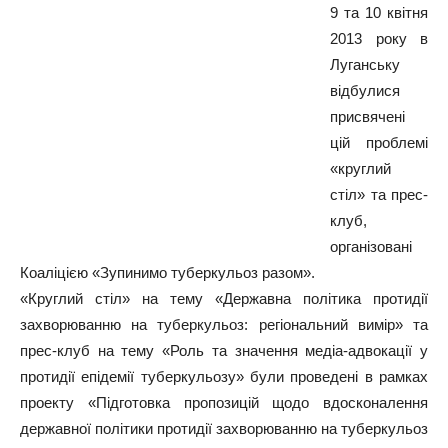
9 та 10 квітня
2013 року в
Луганську
відбулися
присвячені
цій проблемі
«круглий
стіл» та прес-
клуб,
організовані
Коаліцією «Зупинимо туберкульоз разом».
«
Круглий
стіл
»
на
тему
«
Державна
політика
протидії
захворюванню
на
туберкульоз
:
регіональний
вимір
»
та
прес-клуб
на
тему
«
Роль
та
значення
медіа-адвокації
у
протидії
епідемії
туберкульозу
»
були
проведені
в
рамках
проекту
«
Підготовка
пропозицій
щодо
вдосконалення
державної
політики
протидії
захворюванню
на
туберкульоз