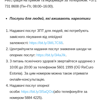
Реєстрація на прийом та інформація за телефоном: +372
731 8608 (Пн–Пт, 08:00–16:00).
Послуги для людей, які вживають наркотики
Надавачі послуг ЗПТ для людей, які потребують
замісного лікування від опіоїдної
залежності:
https://bit.ly/3ML7C68
.
Центри/пункти надання послуг зниження шкоди чи
опорних послуг:
https://bit.ly/3i4aJIk
.
З питань психічного здоров’я звертайтеся щоденно з
10:00 до 20:00 за телефоном 5601 1999 (OÜ ReCuro
Estonia). За цим номером можна також отримати
онлайн-консультацію.
Надавачі послуг опорної
особи:
https://bit.ly/3I5aQOo
(або телефонуйте за
номером 5884 4225).