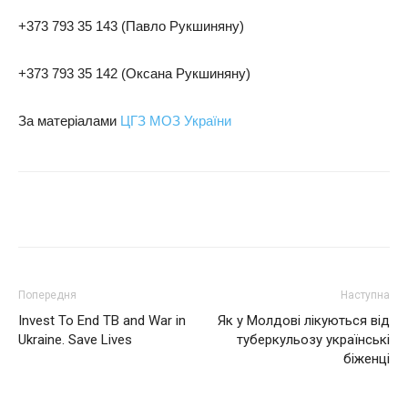
+373 793 35 143 (Павло Рукшиняну)
+373 793 35 142 (Оксана Рукшиняну)
За матеріалами
ЦГЗ МОЗ України
Поділитися
Попередня
Наступна
Invest To End TB and War in
Як у Молдові лікуються від
Ukraine. Save Lives
туберкульозу українські
біженці