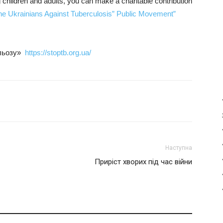
 children and adults, you can make a charitable contribution
he Ukrainians Against Tuberculosis” Public Movement”
ульозу»
https://stoptb.org.ua/
Наступна
Приріст хворих під час війни