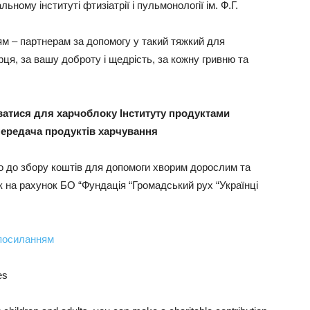
ному інституті фтизіатрії і пульмонології ім. Ф.Г.
 – партнерам за допомогу у такий тяжкий для
рця, за вашу доброту і щедрість, за кожну гривню та
атися для харчоблоку Інституту продуктами
передача продуктів харчування
 до збору коштів для допомоги хворим дорослим та
к на рахунок БО “Фундація “Громадський рух “Українці
а посиланням
es