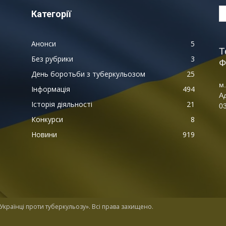
Категорії
Анонси
5
Т
Без рубрики
3
Ф
День боротьби з туберкульозом
25
м.
Інформація
494
А
Історія діяльності
21
03
Конкурси
8
Новини
919
країнці проти туберкульозу». Всі права захищено.