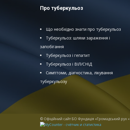
Про туберкульоз
Що необхідно знати про туберкульоз
Туберкульоз: шляхи зараження і
запобігання
Туберкульоз і гепатит
Туберкульоз і ВІЛ/СНІД
Симптоми, діагностика, лікування
туберкульозу
© Офіційний сайт БО Фундація «Громадський рух «У