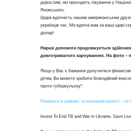
дорослим, які проходять лікування у Національ
Яновського.
Щира вдячність нашим американським друзям
українців час. Ми вдячні вам за ваші щирі се
долар!
Наразі допомога продовжується здійснюв
довготривалого харчуванняє. На фото – 
Якщо у Вас є бажання долучитися фінансово
дітям, Ви можете зробити благодійний внесо
проти туберкульозу”.
Реквізити в гривнях та іноземній валюті – з
Invest To End TB and War in Ukraine. Save Liv