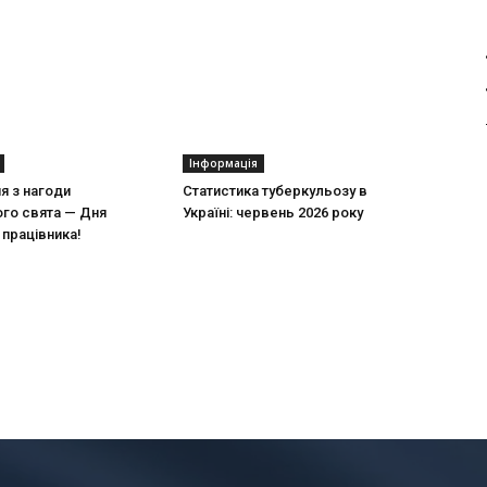
Інформація
ня з нагоди
Статистика туберкульозу в
го свята — Дня
Україні: червень 2026 року
працівника!