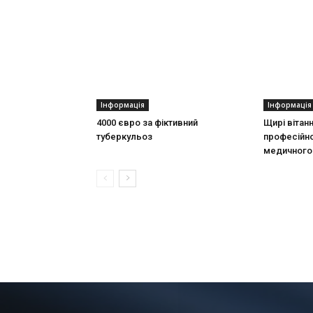
Інформація
Інформація
4000 євро за фіктивний
Щирі вітан
туберкульоз
професійно
медичного 